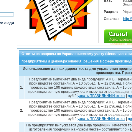
ВУЗ:
Каза
Экон
Раздел:
Упра
Ссылка:
http:
се люди
Использовани
предприятием
Ответы на вопросы по Управленческому учету (Использовани
предприятием и ценообразования: решения в сфере производс
Использование данных директ-коста для управления предпр
производства. Прак
Предприятие выпускает два вида продукции: А и Б. Переме
производстве составили: А – 10 руб./ед., Б – 12 руб./ед. П
1.
производстве 100 единиц каждого вида составила: А – 15 руб.
производственную программу, если выручка от реализации про
руб.?
узнать ПРАВИЛЬНЫЙ ответ
|
до
Предприятие выпускает два вида продукции: А и Б. Переме
производстве составили: А – 10 руб./ед., Б – 12 руб./ед. П
2.
производстве 100 единиц каждого вида составила: А – 15 руб.
производственную программу, если выручка от реализации про
руб.?
узнать ПРАВИЛЬНЫЙ ответ
|
до
На предприятии выпускается два вида продукции. Имеется то
изготовления продукции на «узком месте» составляет: по изд