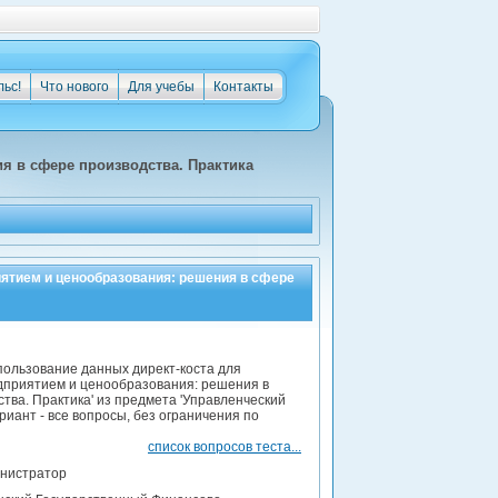
льс!
Что нового
Для учебы
Контакты
я в сфере производства. Практика
ятием и ценообразования: решения в сфере
спользование данных директ-коста для
дприятием и ценообразования: решения в
тва. Практика' из предмета 'Управленческий
риант - все вопросы, без ограничения по
список вопросов теста...
нистратор