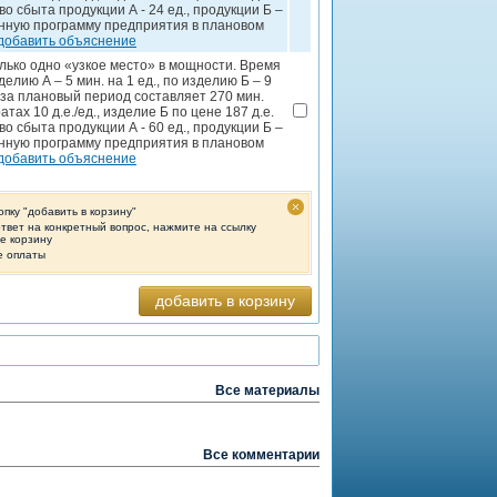
о сбыта продукции А - 24 ед., продукции Б –
нную программу предприятия в плановом
добавить объяснение
лько одно «узкое место» в мощности. Время
елию А – 5 мин. на 1 ед., по изделию Б – 9
 за плановый период составляет 270 мин.
ах 10 д.е./ед., изделие Б по цене 187 д.е.
о сбыта продукции А - 60 ед., продукции Б –
нную программу предприятия в плановом
добавить объяснение
опку "добавить в корзину"
ответ на конкретный вопрос, нажмите на ссылку
те корзину
е оплаты
добавить в корзину
Все материалы
Все комментарии