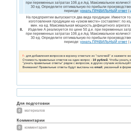
при переменных затратах 106 д.е./ед. Максимальное количеств
30 ед. Определите оптимальную по прибыли производстве
периоде:
узнать ПРАВИЛЬНЫЙ ответ
|
На предприятии выпускается два вида продукции. Имеется то
изготовления продукции на «узком месте» составляет: по изд
мин. на ед. Максимальная мощность дефицитного агрегата
8.
Изделие А реализуется по цене 50 д.е. при переменных затрат
при переменных затратах 106 д.е./ед. Максимальное количеств
30 ед. Определите оптимальную по прибыли производстве
периоде:
узнать ПРАВИЛЬНЫЙ ответ
|
!
- для добавления вопросов в корзину отметьте их "галочкой" и нажмите кн
Стоимость правильных ответов на один вопрос -
10 рублей
. Чтобы узнать 
"узнать правильные ответы" рядом с вопросом, в других случаях используй
Внимание! Правильные ответы будут высланы на
email
, указанный в форм
Для подготовки
0
материалов
Комментарии
0
комментария