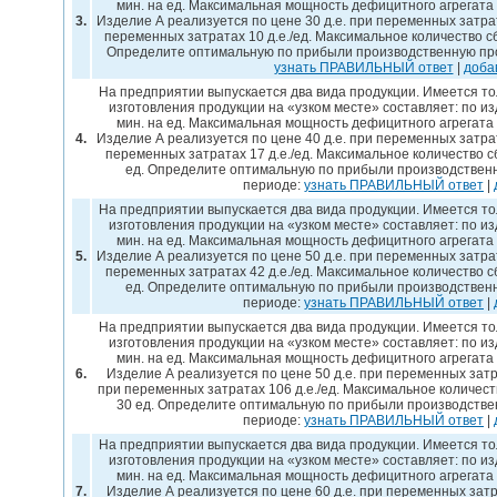
мин. на ед. Максимальная мощность дефицитного агрегата
3.
Изделие А реализуется по цене 30 д.е. при переменных затрата
переменных затратах 10 д.е./ед. Максимальное количество сбы
Определите оптимальную по прибыли производственную про
узнать ПРАВИЛЬНЫЙ ответ
|
доба
На предприятии выпускается два вида продукции. Имеется то
изготовления продукции на «узком месте» составляет: по изд
мин. на ед. Максимальная мощность дефицитного агрегата
4.
Изделие А реализуется по цене 40 д.е. при переменных затрата
переменных затратах 17 д.е./ед. Максимальное количество сб
ед. Определите оптимальную по прибыли производствен
периоде:
узнать ПРАВИЛЬНЫЙ ответ
|
На предприятии выпускается два вида продукции. Имеется то
изготовления продукции на «узком месте» составляет: по изд
мин. на ед. Максимальная мощность дефицитного агрегата
5.
Изделие А реализуется по цене 50 д.е. при переменных затрата
переменных затратах 42 д.е./ед. Максимальное количество сб
ед. Определите оптимальную по прибыли производствен
периоде:
узнать ПРАВИЛЬНЫЙ ответ
|
На предприятии выпускается два вида продукции. Имеется то
изготовления продукции на «узком месте» составляет: по изд
мин. на ед. Максимальная мощность дефицитного агрегата
6.
Изделие А реализуется по цене 50 д.е. при переменных затрат
при переменных затратах 106 д.е./ед. Максимальное количеств
30 ед. Определите оптимальную по прибыли производстве
периоде:
узнать ПРАВИЛЬНЫЙ ответ
|
На предприятии выпускается два вида продукции. Имеется то
изготовления продукции на «узком месте» составляет: по изд
мин. на ед. Максимальная мощность дефицитного агрегата
7.
Изделие А реализуется по цене 60 д.е. при переменных затрат