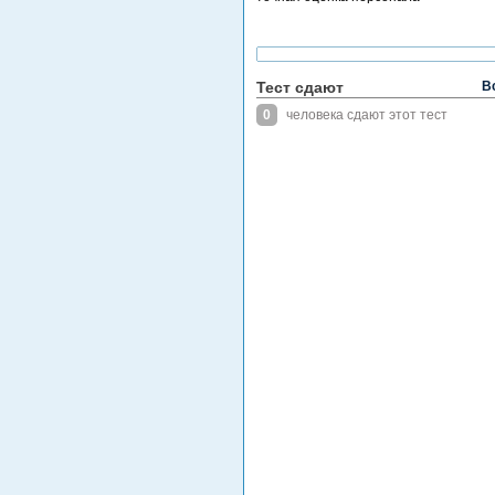
Тест сдают
В
0
человека сдают этот тест