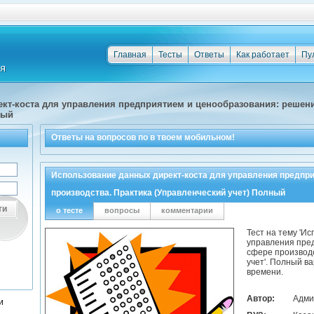
Главная
Тесты
Ответы
Как работает
Пу
кт-коста для управления предприятием и ценообразования: решени
ный
Ответы на
вопросов по
в твоем мобильном!
Использование данных директ-коста для управления предпри
производства. Практика (Управленческий учет) Полный
ти
о тесте
вопросы
комментарии
Тест на тему 'И
управления пре
сфере производс
учет'. Полный ва
времени.
Автор:
Адми
и