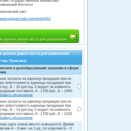
нский Государственный Финансово-
омический Институт
вленческий учет
//www.argusm-edu.ru/events/492/
е данных директ-коста для управления
 и (0 вопросов)
е данных директ-коста для управления
тва. Практика)
иятием и ценообразования: решения в сфере
тика
нные затраты на единицу продукции при их
олная себестоимость единицы продукции при
/ед., Б – 20 руб./ед. Следует ли изменять
дукции составила: А - 1700 руб., Б – 1800
бавить объяснение
нные затраты на единицу продукции при их
олная себестоимость единицы продукции при
/ед., Б – 14 руб./ед. Следует ли изменять
дукции составила: А - 1700 руб., Б – 1100
бавить объяснение
лько одно «узкое место» в мощности. Время
елию А – 6 мин. на 1 ед., по изделию Б – 3