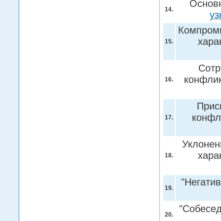
Основ
14.
уз
Компроми
хара
15.
Сотр
конфлик
16.
Прис
конфл
17.
Уклонен
хара
18.
"Негати
19.
"Собесед
20.