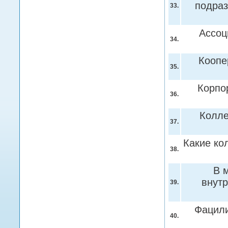
подраз
33.
Ассоц
34.
Коопе
35.
Корпо
36.
Колле
37.
Какие ко
38.
В 
внут
39.
Фацил
40.