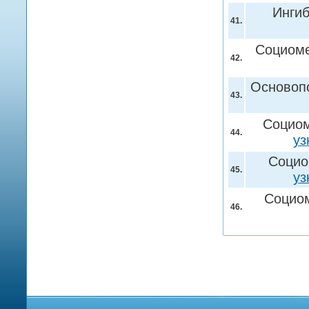
Инги
41.
Социоме
42.
Основопо
43.
Социом
44.
уз
Социо
45.
уз
Социом
46.