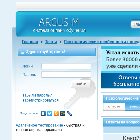
Гл
Главная
Тесты
Психологические особенности поведе
Здравствуйте, гость!
Логин
Пароль
войти
забыли пароль?
Психологические 
зарегистрироваться
о тесте
вопр
Поделиться
Ответы на вопрос
Адаптивное тестирование
- быстрая и
точная оценка персонала
Какой