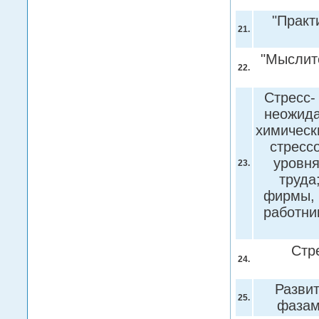
"Практ
21.
"Мыслит
22.
Стресс-
неожида
химическ
стрессо
уровня
23.
труда
фирмы, 
работни
Стр
24.
Развит
25.
фаза