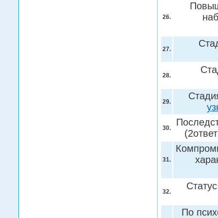
Повыш
на
26.
Ста
27.
Ста
28.
Стадия
29.
уз
Последст
30.
(2отве
Компроми
хара
31.
Статус
32.
По псих