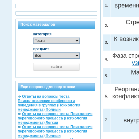
временн
1.
Стре
Поиск материалов
2.
категория
К возни
3.
предмет
Фаза стр
4.
уз
найти
Ма
5.
Еще вопросы для подготовки
Реорган
конфликт
6.
Ответы на вопросы теста
Психологические особенности
поведения в группах (Психология
менеджмента) Полный
Ответы на вопросы теста Психология
переговорного процесса (Психология
внут
7.
менеджмента) Легкий
Ответы на вопросы теста Психология
переговорного процесса (Психология
менеджмента) Полный