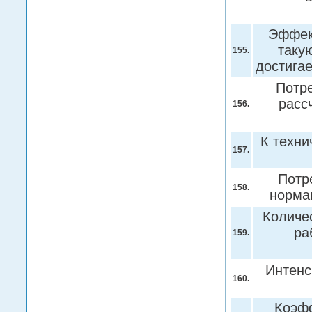
Эффект
таку
155.
достига
Потре
расс
156.
К техни
157.
Потр
158.
норма
Количе
ра
159.
Интенс
160.
Коэфф