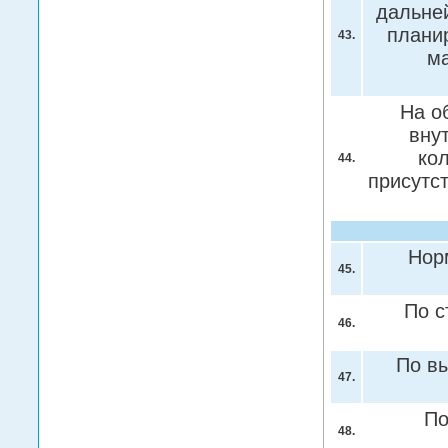
дальне
плани
43.
ма
На о
вну
ко
44.
присутс
Нор
45.
По с
46.
По в
47.
По
48.