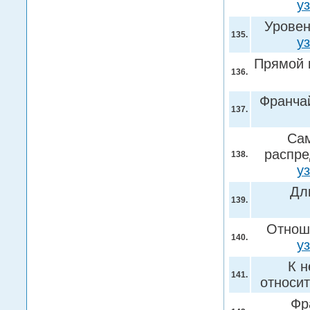
у
Уровен
135.
у
Прямой 
136.
Франчай
137.
Сам
распре
138.
у
Дл
139.
Отноше
140.
у
К н
141.
относи
Фр