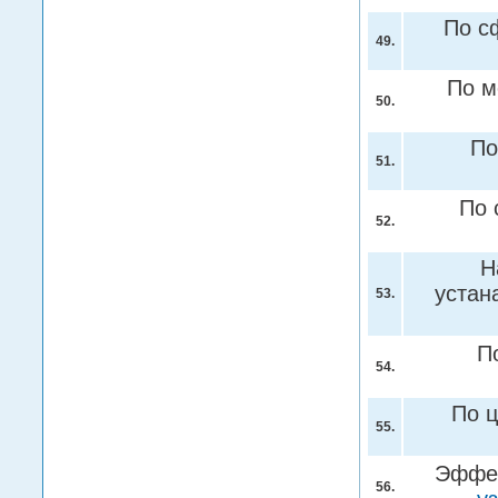
По с
49.
По м
50.
По
51.
По 
52.
Н
устан
53.
П
54.
По 
55.
Эффек
56.