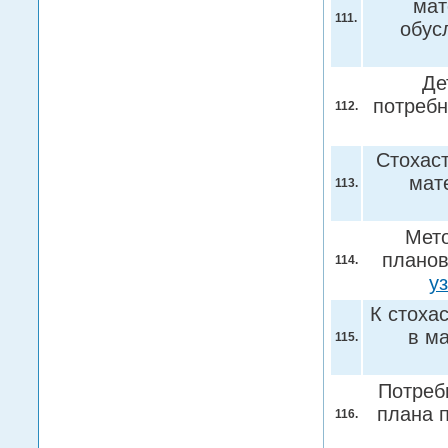
мат
111.
обус
Де
потребн
112.
Стохас
мат
113.
Мето
планов
114.
у
К стоха
в м
115.
Потреб
плана 
116.