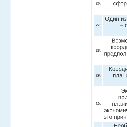
сфор
26.
Один из
– 
27.
Возмо
коорд
28.
предпол
Коорди
план
29.
Эк
пр
плани
30.
экономи
это при
Необ