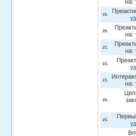
на:
Преакти
19.
у
Преакт
20.
на:
Преакт
21.
на:
Преакт
22.
у
Интерак
23.
на:
Цел
зак
24.
Первы
25.
у
Вп