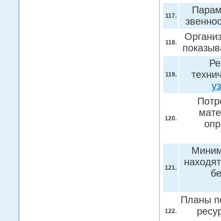
Парам
117.
звенно
Организ
118.
показыв
Ре
техни
119.
у
Потр
мате
120.
опр
Миним
находят
121.
бе
Планы п
ресу
122.