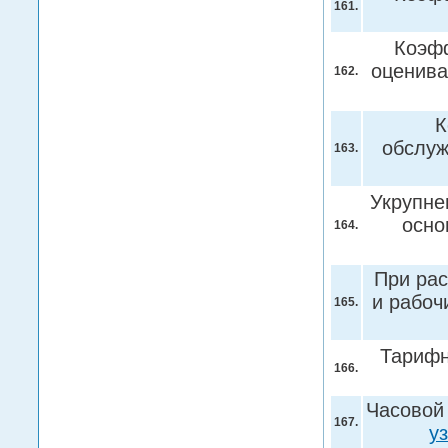
161.
Коэфф
оценива
162.
К
обслуж
163.
Укрупне
осно
164.
При рас
и рабоч
165.
Тарифн
166.
Часовой 
167.
у