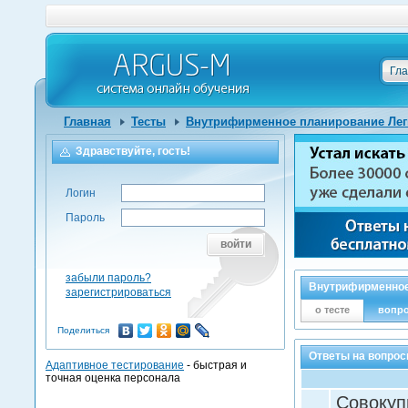
Гл
Главная
Тесты
Внутрифирменное планирование Лег
Здравствуйте, гость!
Логин
Пароль
войти
забыли пароль?
Внутрифирменное
зарегистрироваться
о тесте
вопр
Поделиться
Ответы на вопро
Адаптивное тестирование
- быстрая и
точная оценка персонала
Совокуп