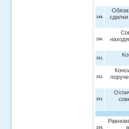
Обяза
сделки
149.
Со
находя
150.
Ко
151.
Конс
поруче
152.
Отлич
сов
153.
Равнов
в
154.