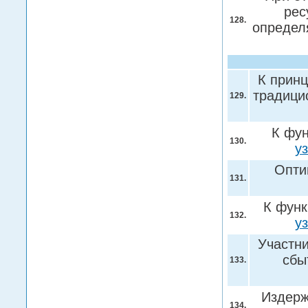
рес
128.
определ
К прин
традици
129.
К фун
130.
у
Опти
131.
К функ
132.
у
Участн
сбы
133.
Издерж
134.