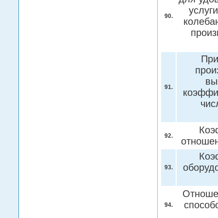
услуги
90.
колебан
произ
При
прои
вы
91.
коэффи
чис
Коэ
92.
отноше
Коэ
оборуд
93.
Отноше
способ
94.