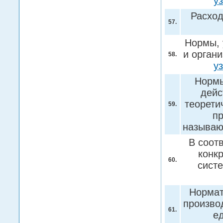
у
Расхо
57.
Нормы, 
и орган
58.
у
Нормы
дейс
теорети
59.
пр
называю
В соот
конк
60.
сист
Нормат
произво
61.
е