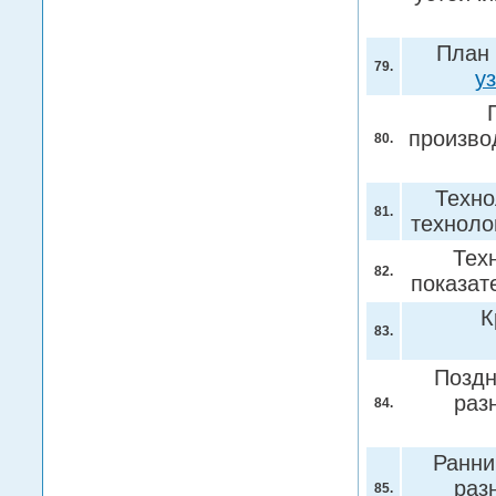
План 
79.
у
произво
80.
Техно
81.
техноло
Тех
82.
показат
К
83.
Поздн
раз
84.
Ранни
раз
85.