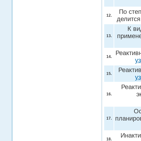
По сте
12.
делится
К ви
примене
13.
Реактив
14.
у
Реакти
15.
у
Реакт
э
16.
Ос
планиро
17.
Инакти
18.