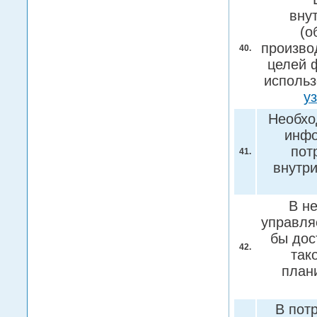
вну
(о
произво
40.
целей 
использ
у
Необхо
инфо
пот
41.
внутр
В н
управля
бы дос
42.
так
план
В пот