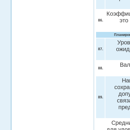
Коэффиц
это
86.
Планиров
Уров
ожид
87.
Вал
88.
На
сохра
доп
89.
связ
пре
Средни
для удо