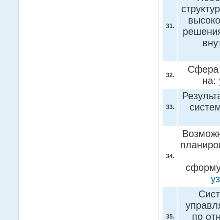
структу
высоко
31.
решения
вну
Сфера 
32.
на:
Результ
систе
33.
Возможн
планиро
34.
сформу
у
Сист
управл
по от
35.