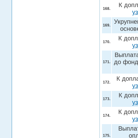
К допл
168.
у
Укрупне
169.
основ
К допл
170.
у
Выплата
до фонд
171.
К допл
172.
у
К допл
173.
у
К допл
174.
у
Выплат
оп
175.