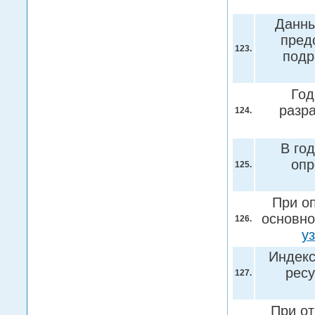
Данны
пред
123.
подр
Год
разр
124.
В го
опр
125.
При о
основно
126.
у
Индекс
ресу
127.
При от