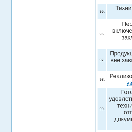
Техни
95.
Пер
включе
96.
зак
Продукц
вне зав
97.
Реализо
98.
у
Гот
удовлет
техн
99.
от
докум