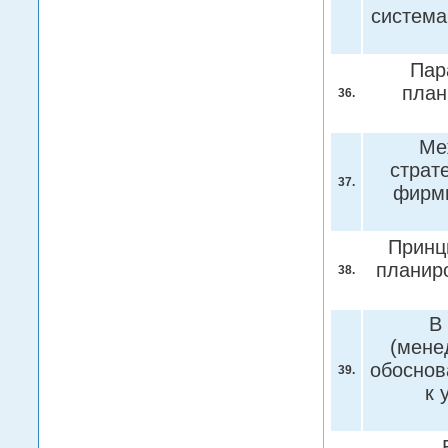
система
Пар
план
36.
Ме
страт
37.
фирмы
Принц
планир
38.
В
(мене
обоснов
39.
к 