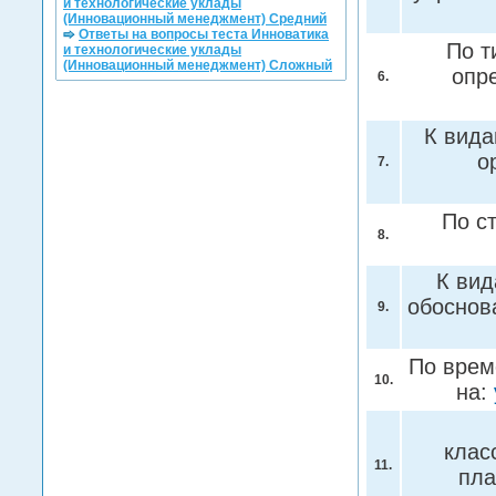
и технологические уклады
(Инновационный менеджмент) Средний
Ответы на вопросы теста Инноватика
По т
и технологические уклады
(Инновационный менеджмент) Сложный
опр
6.
К вида
о
7.
По с
8.
К вид
обоснов
9.
По врем
10.
на:
клас
11.
пла