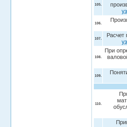
произ
105.
у
Произ
106.
Расчет 
107.
у
При опр
валово
108.
Понят
109.
Пр
мат
110.
обус
При