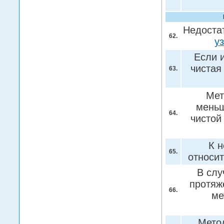
Недостат
62.
у
Если 
чистая
63.
Мет
меньш
64.
чистой
К н
65.
относи
В слу
протяж
66.
ме
Мето