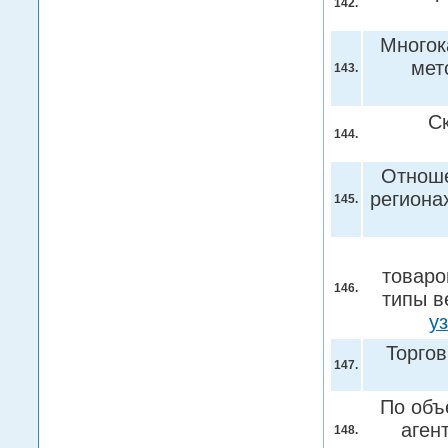
142.
Многок
мет
143.
С
144.
Отноше
региона
145.
товаро
146.
типы в
у
Торгов
147.
По объ
аген
148.