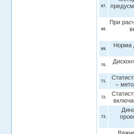
предусм
67.
При рас
в
68.
Норма 
69.
Дискон
70.
Статист
71.
– мет
Статист
72.
включа
Дин
прое
73.
Важне