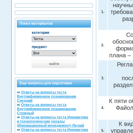
научны
требова
1.
раз
Поиск материалов
категория
Со
обосно
2.
предмет
форма
плана –
Регла
найти
пос
3.
Еще вопросы для подготовки
раздел
Ответы на вопросы теста
Внутрифирменное планирование
К пяти 
Средний
Ответы на вопросы теста
Файол
4.
Внутрифирменное планирование
Сложный
Ответы на вопросы теста Инноватика
и технологические уклады
К ви
(Инновационный менеджмент) Легкий
управле
Ответы на вопросы теста Инноватика
5.