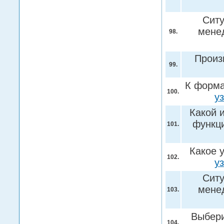
Ситу
мене
98.
Произ
99.
К форма
100.
у
Какой 
функци
101.
Какое 
102.
у
Ситу
мене
103.
Выбери
104.