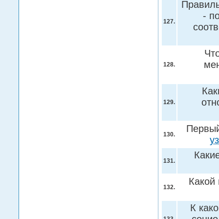
Правиль
- п
127.
соот
Чт
ме
128.
Как
отн
129.
Первый
130.
у
Каки
131.
Какой 
132.
К как