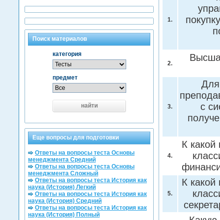
упра
покупк
1.
п
Поиск материалов
категория
Высша
2.
предмет
Для
преподав
с с
найти
3.
получе
Еще вопросы для подготовки
К какой
Ответы на вопросы теста Основы
класс
4.
менеджмента Средний
финанс
Ответы на вопросы теста Основы
менеджмента Сложный
Ответы на вопросы теста История как
К какой
наука (История) Легкий
класс
5.
Ответы на вопросы теста История как
наука (История) Средний
секрет
Ответы на вопросы теста История как
наука (История) Полный