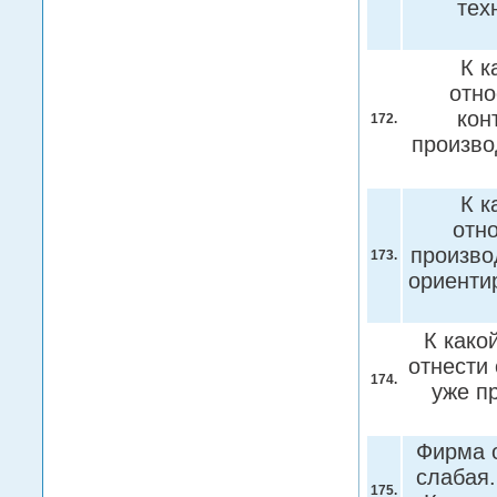
тех
К к
отно
кон
172.
произв
К к
отн
произво
173.
ориенти
К како
отнести
174.
уже п
Фирма о
слабая
175.