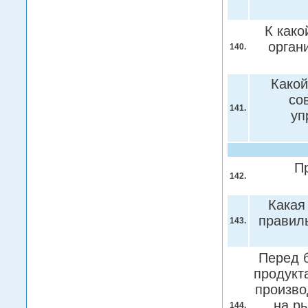
К како
орган
140.
Какой
со
141.
уп
П
142.
Какая
правил
143.
Перед б
продукт
произво
на р
144.