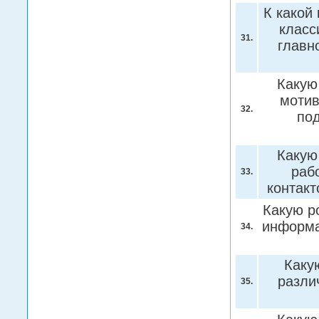
К какой
класс
31.
главн
Какую
мотив
32.
по
Какую
раб
33.
контак
Какую р
информа
34.
Каку
разли
35.