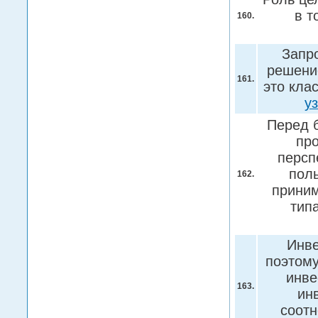
в т
160.
Запр
решение
161.
это кла
у
Перед б
пр
персп
пол
162.
приним
тип
Инве
поэтому
инве
163.
ин
соотн