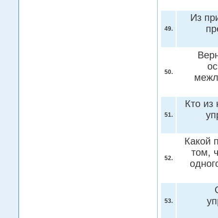
Из пр
пр
49.
Верн
ос
50.
межл
Кто из
уп
51.
Какой 
том, 
52.
одног
уп
53.