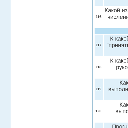
Какой из
числен
116.
К како
"принят
117.
К како
руко
118.
Ка
выполн
119.
Ка
выпо
120.
Прогн