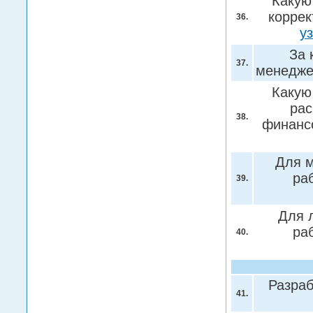
Какую
коррек
36.
у
За 
37.
менедж
Какую
рас
38.
финанс
Для м
ра
39.
Для 
ра
40.
Разраб
41.