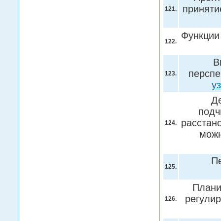
приняти
121.
Функции
122.
В
перспе
123.
у
Д
подч
расстан
124.
можн
П
125.
Плани
регулир
126.