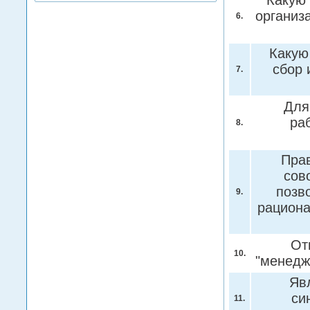
Какую 
организ
6.
Какую
сбор 
7.
Для
ра
8.
Пра
сов
позв
9.
рацион
От
10.
"менедж
Яв
си
11.