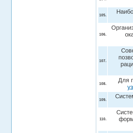
Наибо
105.
Органи
ок
106.
Сов
позв
107.
раци
Для 
108.
у
Систе
109.
Систе
форм
110.