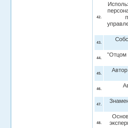
Исполь
персона
п
42.
управл
Собс
43.
"Отцом
44.
Автор
45.
А
46.
Знамен
47.
Основ
экспер
48.