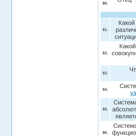
80.
Какой
различ
81.
ситуац
Какой
совокуп
82.
Чт
83.
Систе
84.
у
Система
абсолют
85.
являет
Система
функцио
86.