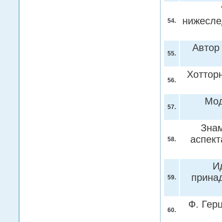
нижесле
54.
Автор
55.
Хоттор
56.
Мод
57.
Знам
аспект
58.
И
прина
59.
Ф. Гер
60.