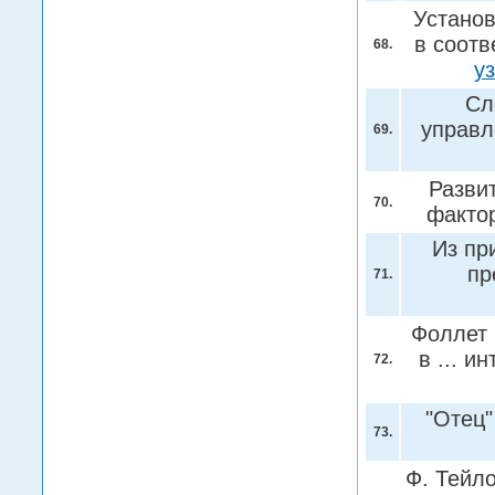
Установ
в соотв
68.
у
Сл
управл
69.
Разви
70.
факто
Из пр
пр
71.
Фоллет 
в ... и
72.
"Отец
73.
Ф. Тейло