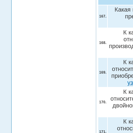
Какая
пр
167.
К к
отн
168.
произво
К к
относит
169.
приобре
у
К к
относит
170.
двойно
К к
относ
171.