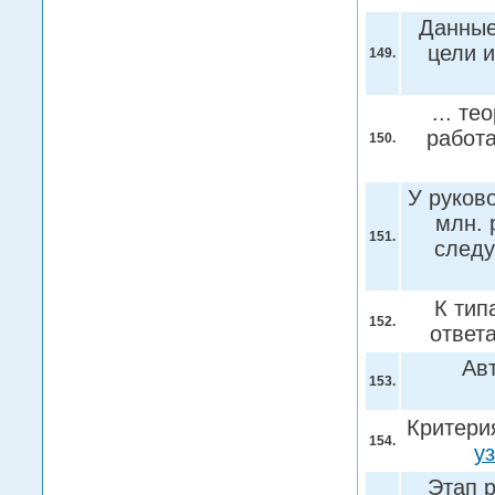
Данные
цели и
149.
... т
работа
150.
У руков
млн. 
151.
следу
К тип
152.
ответ
Ав
153.
Критери
154.
у
Этап р