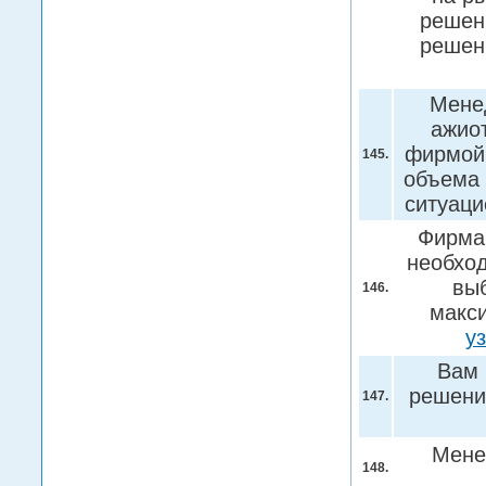
решени
решен
Менед
ажио
фирмой.
145.
объема 
ситуац
Фирма
необход
вы
146.
макс
у
Вам 
решени
147.
Мене
148.