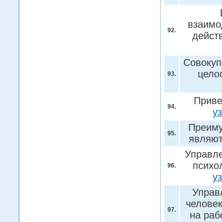
взаимо
92.
дейст
Совокуп
целос
93.
Приве
94.
у
Преиму
95.
являю
Управле
психо
96.
у
Управ
человек
97.
на раб