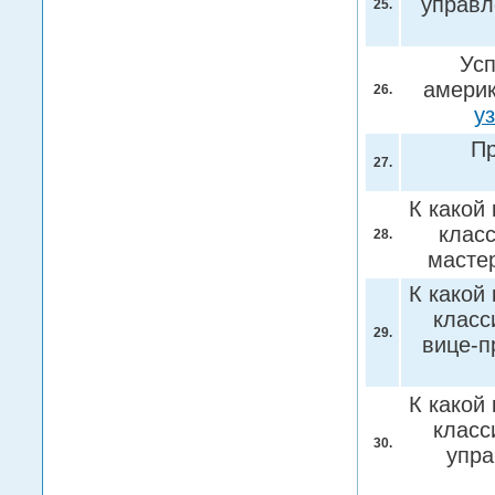
управл
25.
Усп
америк
26.
у
Пр
27.
К какой
клас
28.
масте
К какой
класс
29.
вице-п
К какой
класс
30.
упр