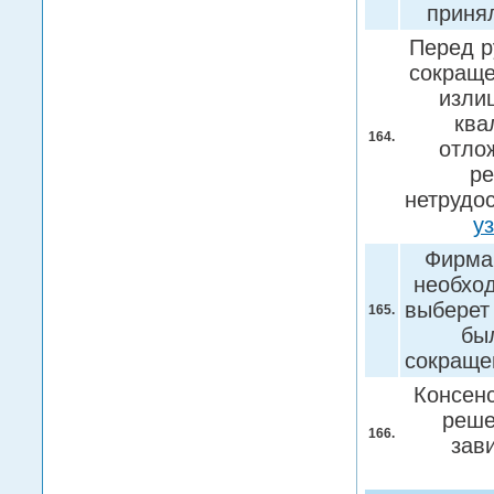
приня
Перед р
сокраще
изли
ква
164.
отло
ре
нетрудо
у
Фирма
необход
выберет
165.
бы
сокраще
Консенс
реше
166.
зав