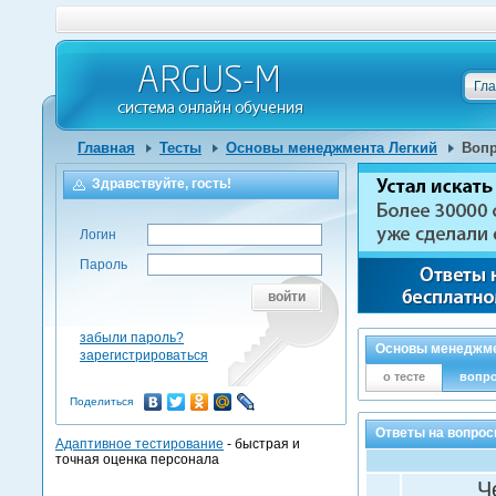
Гл
Главная
Тесты
Основы менеджмента Легкий
Вопр
Здравствуйте, гость!
Логин
Пароль
войти
забыли пароль?
Основы менеджме
зарегистрироваться
о тесте
вопр
Поделиться
Ответы на вопро
Адаптивное тестирование
- быстрая и
точная оценка персонала
Ч