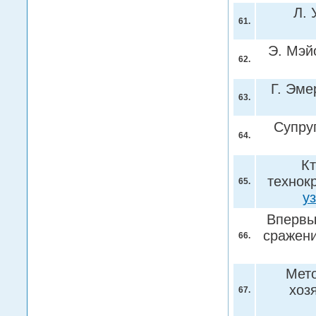
Л. 
61.
Э. Мэй
62.
Г. Эме
63.
Супру
64.
Кт
технок
65.
у
Впервы
сражен
66.
Мето
хоз
67.