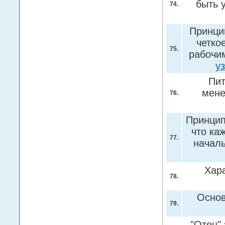
быть 
74.
Принцип
четко
75.
рабочи
у
Пит
мене
76.
Принцип
что ка
77.
началь
Хар
78.
Основ
79.
"Отец"