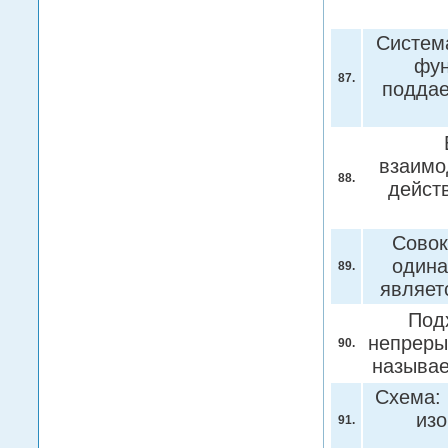
Система
фун
87.
поддае
взаимо
88.
дейст
Совок
одина
89.
являет
Под
непреры
90.
называ
Схема: 
из
91.