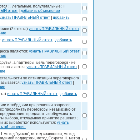
я: I. легальные, полулегальные; II.
НЫЙ ответ
|
добавить объяснение
узнать ПРАВИЛЬНЫЙ ответ
|
добавить
риев:(2 ответа)
узнать ПРАВИЛЬНЫЙ ответ
ение
:
узнать ПРАВИЛЬНЫЙ ответ
|
добавить
цесса являются:
узнать ПРАВИЛЬНЫЙ ответ
ение
друзья, а партнёры; цель переговоров - не
 основывается:
узнать ПРАВИЛЬНЫЙ ответ
|
ние
еятельности по оптимизации переговорного
 называется:
узнать ПРАВИЛЬНЫЙ ответ
|
ние
ета)
узнать ПРАВИЛЬНЫЙ ответ
|
добавить
дьми и твёрдыми при решении вопросов;
ях; продолжать переговоры независимо от
е предложения, предлагать и обдумывать
ты выбора, откладывая принятие решения;
и их выработке" используются:
узнать
ть объяснение
I. метод "кусков", метод сравнения, метод
 видимой поддержки, метод Сократа; II. метод