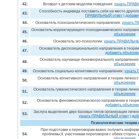
42.
Возврат к детским моделям поведения:
узнать ПРАВ
Способность индивида поставить себя на место другог
43.
ПРАВИЛЬНЫЙ ответ
|
добави
44.
Основатель психоаналитического направления:
узнать 
Основатель корректирующего психодинамического направл
45.
объяснение
46.
Основатель эго-психологии:
узнать ПРАВИЛЬНЫ
Основатель диспозиционального направления в теории
47.
добавить объясне
Основатель научающе-бихевиориального направления
48.
объяснение
49.
Основатель социально-когнитивного направления:
узнать
Основатель когнитивного направления в теории личност
50.
объяснение
Основатель гуманистического направления в теории лично
51.
объяснение
Основатель феноменологическогоо направления в теори
52.
добавить объясне
Заслуга выделения двух базовых типов организации лично
53.
узнать ПРАВИЛЬНЫЙ ответ
|
доб
Психологические теории 
При подготовке к переговорам важно получить информа
54.
проблемы;II. участникам переговоров с обеих сторон.
объяснение