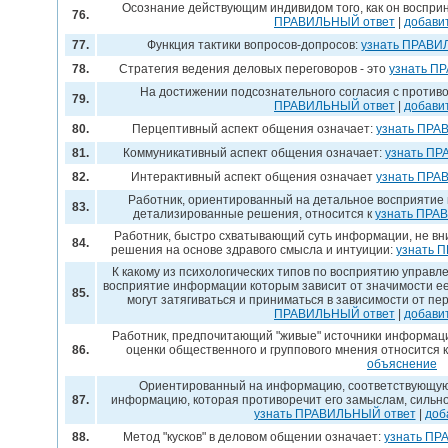
Осознание действующим индивидом того, как он воспр
76.
ПРАВИЛЬНЫЙ ответ
|
добави
77.
Функция тактики вопросов-допросов:
узнать ПРАВИ
78.
Стратегия ведения деловых переговоров - это
узнать П
На достижении подсознательного согласия с против
79.
ПРАВИЛЬНЫЙ ответ
|
добави
80.
Перцептивный аспект общения означает:
узнать ПРА
81.
Коммуникативный аспект общения означает:
узнать ПР
82.
Интерактивный аспект общения означает
узнать ПРА
Работник, ориентированный на детальное восприятие
83.
детализированные решения, относится к
узнать ПРА
Работник, быстро схватывающий суть информации, не в
84.
решения на основе здравого смысла и интуиции:
узнать 
К какому из психологических типов по восприятию управ
восприятие информации которым зависит от значимости е
85.
могут затягиваться и приниматься в зависимости от п
ПРАВИЛЬНЫЙ ответ
|
добави
Работник, предпочитающий "живые" источники информа
86.
оценки общественного и группового мнения относится к
объяснение
Ориентированный на информацию, соответствующую 
87.
информацию, которая противоречит его замыслам, сильно
узнать ПРАВИЛЬНЫЙ ответ
|
доб
88.
Метод "кусков" в деловом общении означает:
узнать ПР