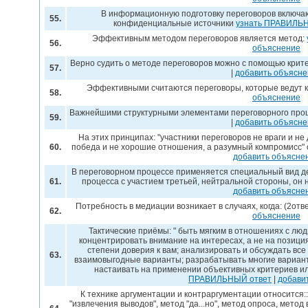
В информационную подготовку переговоров включаютс
55.
конфиденциальные источники
узнать ПРАВИЛЬ
Эффективным методом переговоров является метод:
56.
объяснение
Верно судить о методе переговоров можно с помощью крите
57.
|
добавить объясн
Эффективными считаются переговоры, которые ведут к
58.
объяснение
Важнейшими структурными элементами переговорного про
59.
|
добавить объясн
На этих принципах: "участники переговоров не враги и не 
60.
победа и не хорошие отношения, а разумный компромисс"
добавить объясне
В переговорном процессе применяется специальный вид д
61.
процесса с участием третьей, нейтральной стороны, он
добавить объясне
Потребность в медиации возникает в случаях, когда: (2отв
62.
объяснение
Тактические приёмы: " быть мягким в отношениях с лю
концентрировать внимание на интересах, а не на позици
степени доверия к вам; анализировать и обсуждать вс
63.
взаимовыгодные варианты; разрабатывать многие вариан
настаивать на применении объективных критериев ил
ПРАВИЛЬНЫЙ ответ
|
добави
К технике аргументации и контраргументации относится:: 
"извлечения выводов", метод "да...но", метод опроса, метод