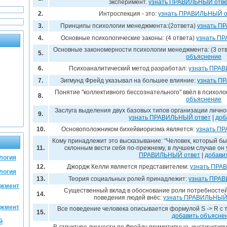
эксперимент.
узнать ПРАВИЛЬНЫЙ отве
2.
Интроспекция - это:
узнать ПРАВИЛЬНЫЙ о
3.
Принципы психологии менеджмента:(2ответа)
узнать П
4.
Основные психологические законы: (4 ответа)
узнать П
Основные закономерности психологии менеджмента: (3 от
5.
объяснение
6.
Психоаналитический метод разработал:
узнать ПРА
7.
Зигмунд Фрейд указывал на большее влияние:
узнать П
Понятие "коллективного бессознательного" ввёл в психоло
8.
объяснение
Заслуга выделения двух базовых типов организации лично
9.
узнать ПРАВИЛЬНЫЙ ответ
|
доб
10.
Основоположником бихейвиоризма является:
узнать П
Кому принадлежит это высказывание: "Человек, который был
11.
склонным вести себя по-прежнему, в лучшем случае он у
ПРАВИЛЬНЫЙ ответ
|
добави
логия
12.
Джордж Келли является представителем:
узнать ПРА
логия
13.
Теория социальных ролей принадлежит:
узнать ПРА
джмент
Существенный вклад в обоснование роли потребностей
14.
поведения людей внёс:
узнать ПРАВИЛЬНЫЙ
джмент
Все поведение человека описывается формулой S -> R с 
15.
добавить объясне
й