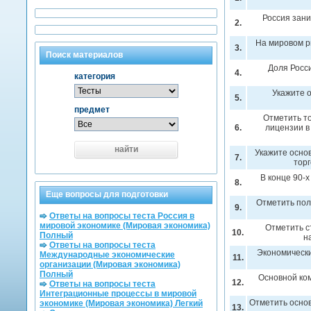
Россия зани
2.
На мировом р
3.
Поиск материалов
Доля Росс
4.
категория
Укажите 
5.
предмет
Отметить то
6.
лицензии в
найти
Укажите осно
7.
торг
В конце 90-х
8.
Еще вопросы для подготовки
Отметить по
9.
Ответы на вопросы теста Россия в
мировой экономике (Мировая экономика)
Отметить с
10.
Полный
н
Ответы на вопросы теста
Экономически
Международные экономические
11.
организации (Мировая экономика)
Полный
Основной ком
12.
Ответы на вопросы теста
Интеграционные процессы в мировой
Отметить осно
экономике (Мировая экономика) Легкий
13.