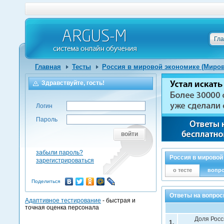
Гл
Главная
Тесты
Россия в мировой экономике (Миров
Здравствуйте, гость!
Логин
Пароль
войти
забыли пароль?
Россия в мировой
зарегистрироваться
о тесте
вопр
Поделиться
Ответы на вопрос
Адаптивное тестирование
- быстрая и
точная оценка персонала
Доля Росс
1.